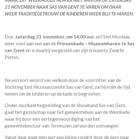
MAAR, DIT WEERHOUDT HEM ER NIET VAN OM OP ZATERDAG
21 NOVEMBER NAAR SAS VAN GENT TE VAREN OM DAAR
WEER TRADITIEGETROUW DE KINDEREN WEER BLIJ TE MAKEN.
Dus:
zaterdag 21 november, om 14.00 uur,
zet Sint Nicolaas
weer voet aan wal aan de
Prinsenkade – Museumhaven te Sas
van Gent
en is daarbij vergezeld van zijn trouwste Zwarte
Pieten.
Na een kort woord van welkom door de voorzitter van de
Stichting Sint Nicolaascomité Sas van Gent, zal hij ruim de tijd
nemen om de kinderen op de kade te begroeten.
Onder muzikale begeleiding van de Showband Sas van Gent,
gaat het gezelschap naar het gemeentehuis aan de Westkade,
waar hij door een vertegenwoordiging van het
gemeentebestuur van Terneuzen zal worden ontvangen.
Vanaf daar gaat men met een kleine rondrit door de kern naar