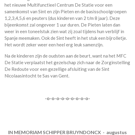
het nieuwe Multifunctieel Centrum De Statie voor een
samenkomst van Sint en zijn Pieten en de basisschoolgroepen
1,2,3,4,5,6 en peuters (dus kinderen van 2 t/m 8 jaar). Deze
bijeenkomst zal ongeveer 1 uur duren. De Pieten laten dan
weer in een toneelstuk zien wat zij zoal tijdens hun verblijf in
Spanje meemaken. Ook de Sint heeft in het stuk een bijrolletje.
Het wordt zeker weer een heel erg leuk samenzijn.
Na de kinderen zijn de oudsten aan de beurt, want na het MFC
De Statie verplaatst het gezelschap zich naar de Zorginstelling
De Redoute voor een gezellige afsluiting van de Sint
Nicolaasintocht te Sas van Gent.
-o-o-o-o-o-o-o-o-o-
IN MEMORIAM SCHIPPER BRUYNDONCX - augustus