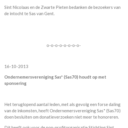
Sint Nicolaas en de Zwarte Pieten bedanken de bezoekers van
de intocht te Sas van Gent.
o-o-o-o-o-o-o-o-
16-10-2013
Ondernemersvereniging Sas* (Sas70) houdt op met
sponsering
Het teruglopend aantal leden, met als gevolg een forse daling
van de inkomsten, heeft Ondernemersvereniging Sas* (Sas70)
doen besluiten om donatieverzoeken niet meer te honoreren.
Dit heeft ook voor de non-profitorganisatie Stichting Sint