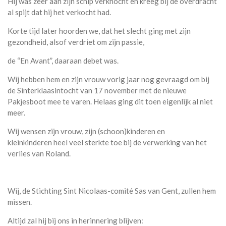
Hij was zeer aan zijn schip verknocht en kreeg bij de overdracht
al spijt dat hij het verkocht had.
Korte tijd later hoorden we, dat het slecht ging met zijn
gezondheid, alsof verdriet om zijn passie,
de “En Avant”, daaraan debet was.
Wij hebben hem en zijn vrouw vorig jaar nog gevraagd om bij
de Sinterklaasintocht van 17 november met de nieuwe
Pakjesboot mee te varen. Helaas ging dit toen eigenlijk al niet
meer.
Wij wensen zijn vrouw, zijn (schoon)kinderen en
kleinkinderen heel veel sterkte toe bij de verwerking van het
verlies van Roland.
Wij, de Stichting Sint Nicolaas-comité Sas van Gent, zullen hem
missen.
Altijd zal hij bij ons in herinnering blijven: