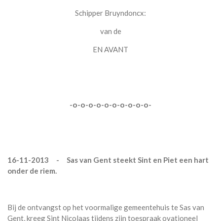
Schipper Bruyndoncx:
van de
EN AVANT
-o-o-o-o-o-o-o-o-o-o-
16-11-2013 - Sas van Gent steekt Sint en Piet een hart
onder de riem.
Bij de ontvangst op het voormalige gemeentehuis te Sas van
Gent, kreeg Sint Nicolaas tijdens zijn toespraak ovationeel