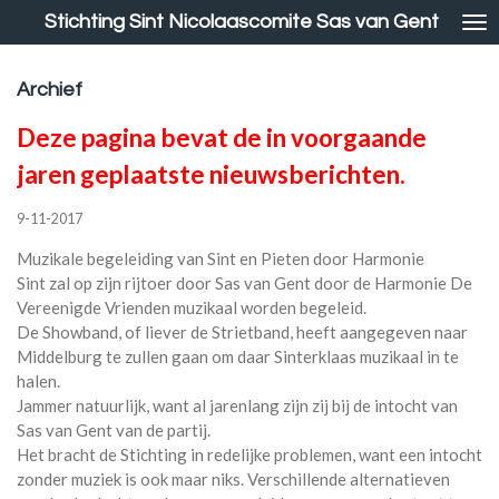
Stichting Sint Nicolaascomite Sas van Gent
Ga
direct
naar
Archief
de
hoofdinhoud
Deze pagina bevat de in voorgaande
jaren geplaatste nieuwsberichten.
9-11-2017
Muzikale begeleiding van Sint en Pieten door Harmonie
Sint zal op zijn rijtoer door Sas van Gent door de Harmonie De
Vereenigde Vrienden muzikaal worden begeleid.
De Showband, of liever de Strietband, heeft aangegeven naar
Middelburg te zullen gaan om daar Sinterklaas muzikaal in te
halen.
Jammer natuurlijk, want al jarenlang zijn zij bij de intocht van
Sas van Gent van de partij.
Het bracht de Stichting in redelijke problemen, want een intocht
zonder muziek is ook maar niks. Verschillende alternatieven