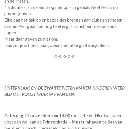
en de Pieten.
Na dit alles, zit de Sint nóg niet op zijn gemak. Nee! Het is nu
pas begonnen.
Elke dag het dak op en bezoekjes brengen aan clubs en scholen.
Sint en Piet gaan het nog heel erg druk hebben, de komende
dagen.
Maar daar geven ze niet om.
Dus zet je schoen maar; ....een niet al te grote asjeblieft.
-o-o-o-o-o-
SINTERKLAAS EN DE ZWARTE PIETEN MAKEN KINDEREN WEER
BLIJ MET KOMST NAAR SAS VAN GENT
Zaterdag 21 november, om 14.00 uur,
zet Sint Nicolaas weer
voet aan wal aan de
Prinsenkade – Museumhaven te Sas van
Gent
en is daarbij vergezeld van zijn trouwste