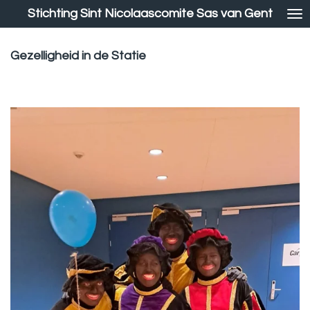
Stichting Sint Nicolaascomite Sas van Gent
Ga
direct
naar
Gezelligheid in de Statie
de
hoofdinhoud