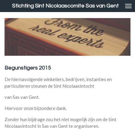
Stichting Sint Nicolaascomite Sas van Gent
Ga
direct
naar
de
hoofdinhoud
Begunstigers 2015
De hiernavolgende winkeliers, bedrijven, instanties en
particulieren steunen de Sint Nicolaasintocht
van Sas van Gent.
Hiervoor onze bijzondere dank.
Zonder hun bijdrage zou het niet mogelijk zijn om de Sint
Nicolaasintocht in Sas van Gent te organiseren.